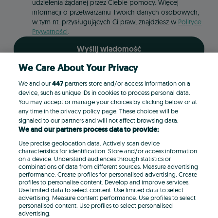
udzielenia żądanej przez Ciebie pomocy. Więcej
informacji o przetwarzaniu Twoich danych osobowych,
w tym nt. przysługujących Ci praw, znajdziesz w
Polityce
Prywatności
.
Wyślij wiadomość
We Care About Your Privacy
We and our
447
partners store and/or access information on a
device, such as unique IDs in cookies to process personal data.
You may accept or manage your choices by clicking below or at
any time in the privacy policy page. These choices will be
signaled to our partners and will not affect browsing data.
We and our partners process data to provide:
Use precise geolocation data. Actively scan device
characteristics for identification. Store and/or access information
DLA HANDLU
on a device. Understand audiences through statistics or
combinations of data from different sources. Measure advertising
DLA MOTORYZACJI
performance. Create profiles for personalised advertising. Create
DLA USŁUGODAWCÓW
profiles to personalise content. Develop and improve services.
Use limited data to select content. Use limited data to select
DLA REKRUTERÓW
advertising. Measure content performance. Use profiles to select
personalised content. Use profiles to select personalised
KONTAKT
advertising.