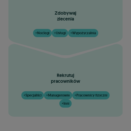
Zdobywaj
zlecenia
Noclegi
Usługi
Wypożyczalnia
+
+
+
Rekrutuj
pracowników
Specjaliści
Managerowie
Pracownicy fizyczni
+
+
+
Inni
+