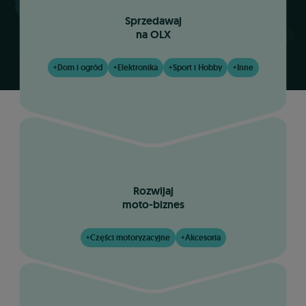
Sprzedawaj
na OLX
Dom i ogród
Elektronika
Sport i Hobby
Inne
+
+
+
+
Rozwijaj
moto-biznes
Części motoryzacyjne
Akcesoria
+
+