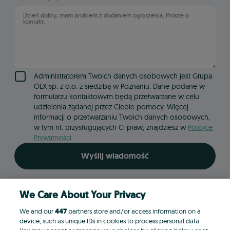
Wpisz swoje pytanie
Administratorem Twoich danych osobowych jest Grupa
OLX sp. z o.o. z siedzibą w Poznaniu. Dane podane w
formularzu kontaktowym będą przetwarzane w celu
udzielenia żądanej przez Ciebie pomocy. Więcej
informacji o przetwarzaniu Twoich danych osobowych,
w tym nt. przysługujących Ci praw, znajdziesz w
Polityce
Prywatności
.
Wyślij wiadomość
We Care About Your Privacy
We and our
447
partners store and/or access information on a
device, such as unique IDs in cookies to process personal data.