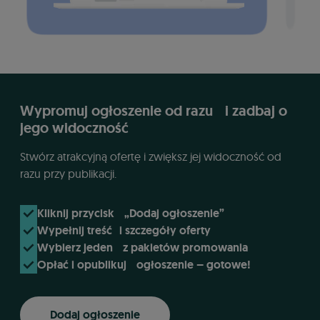
Wypromuj ogłoszenie od razu i zadbaj o
jego widoczność
Dodałeś ogłoszenie na OLX? Wypromuj je,
Stwórz atrakcyjną ofertę i zwiększ jej widoczność od
by zwiększyć jego skuteczność.
razu przy publikacji.
Zadbaj o widoczność oferty, którą zamieściłeś już
wcześniej.
Kliknij przycisk „Dodaj ogłoszenie”
Wejdź do zakładki „Twoje konto”, a następnie
Wypełnij treść i szczegóły oferty
wybierz „Ogłoszenia” i „Aktywne”
Wybierz jeden z pakietów promowania
Kliknij „Promuj” lub „Odśwież” przy interesującym
Opłać i opublikuj ogłoszenie – gotowe!
Cię ogłoszeniu
Wybierz odpowiedni pakiet i postępuj zgodnie z
instrukcjami płatności
Dodaj ogłoszenie
Pamiętaj, że możesz zastosować promowanie