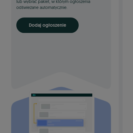
lub wybrać pakiet, w którym ogłoszenia
Wy
odświeżane automatycznie.
Graf
Dodaj ogłoszenie
skut
Zdję
liśc
„wyr
W za
zdec
Twoj