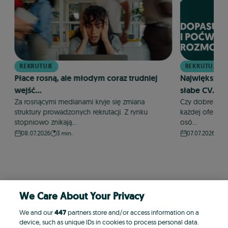
REKRUTUJE
REKRUTUJE
Płace rosną, ale młodym coraz trudniej
Największym
wejść...
słabe CV....
Za rosnącymi medianami kryje się zmiana
Czy dobre CV m
struktury prowadzonych rekrutacji. Z rynku
każdej oferty p
stopniowo znikają...
osó...
08.07.2026
3 min.
07.07.2026
3 
We Care About Your Privacy
We and our
447
partners store and/or access information on a
device, such as unique IDs in cookies to process personal data.