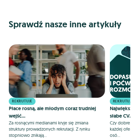
Sprawdź nasze inne artykuły
REKRUTUJE
REKRUTUJE
Płace rosną, ale młodym coraz trudniej
Największym
wejść...
słabe CV....
Za rosnącymi medianami kryje się zmiana
Czy dobre CV m
struktury prowadzonych rekrutacji. Z rynku
każdej oferty p
stopniowo znikają...
osó...