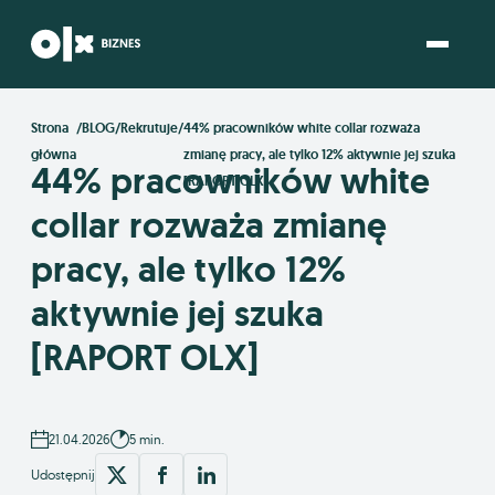
Strona
/
BLOG
/
Rekrutuje
/
44% pracowników white collar rozważa
główna
zmianę pracy, ale tylko 12% aktywnie jej szuka
44% pracowników white
[RAPORT OLX]
KONTAKT
collar rozważa zmianę
pracy, ale tylko 12%
aktywnie jej szuka
[RAPORT OLX]
21.04.2026
5 min.
Udostępnij